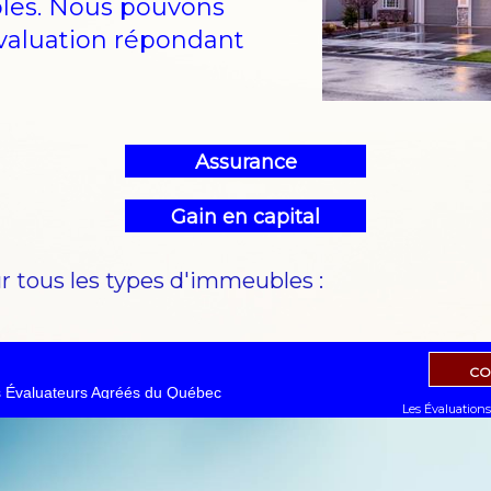
bles. Nous pouvons
évaluation répondant
Assurance
Gain en capital
r tous les types d'immeubles :
CO
 Évaluateurs Agréés du Québec
Les Évaluations 