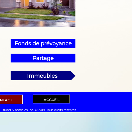
Fonds de prévoyance
Partage
Immeubles
ACCUEIL
NTACT
Trudel & Associés Inc. © 2018. Tous droits réservés.